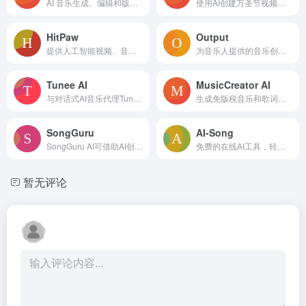
AI 音乐生成、编辑和版权交易平台。
使用AI创建万圣节视频、照片、音乐和滤镜！Media.io万圣节AI生成器让您通过换脸、恐怖效果和主题视觉转换媒体——由顶级模型如Sora、Veo、Kling、Seedream和Runway等提供支持。
HitPaw
Output
提供人工智能视频、音频和图像解决方案的供应商，包括桌面、移动和在线工具。
为音乐人提供的音乐创作工具和软件，包括插件和乐器。
Tunee AI
MusicCreator AI
与对话式AI音乐代理Tunee聊天创作音乐，简单又智能，免费试用！
生成免版税音乐和歌词的 AI 平台。
SongGuru
AI-Song
SongGuru AI可借助AI创作歌曲、歌词、音乐，还具备多种音频处理功能。
免费的在线AI工具，轻松创作独特的歌曲，支持AI生成旋律和歌词。
暂无评论