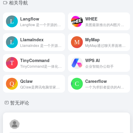
相关导航
Langflow
WHEE
Langflow 是一个开源的低代码 AI 平台，通过可视化拖拽界面，帮助开发者快速构建、部署和管理基于大型语言模型（LLMs）的 AI 应用和智能体。
美图最新推出的AI图片和绘画创作生成平台。
LlamaIndex
MyMap
LlamaIndex 是一个开源数据框架，专注于将各种外部数据源（如文档、数据库、API等）高效地连接到大型语言模型（LLMs），以构建增强上下文感知能力的AI应用和知识代理。
MyMap通过聊天界面将文本创意转化为思维导图和演示文稿。
TinyCommand
WPS AI
TinyCommand是一体化无代码平台，可构建表单、自动化任务和管理数据。
企业智能办公助手
Qclaw
Careerflow
QClaw是腾讯电脑管家团队推出的一款桌面AI助手，它基于OpenClaw开源框架，旨在通过微信等IM工具，让用户通过自然语言指令远程操控个人电脑并执行各类自动化任务，同时强调本地部署以保障数据隐私。
一个为求职者提供的AI驱动的职业平台，具备简历制作和求职工具。
暂无评论