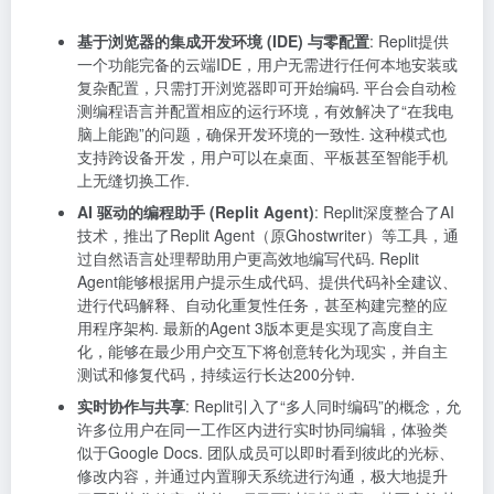
基于浏览器的集成开发环境 (IDE) 与零配置
: Replit提供
一个功能完备的云端IDE，用户无需进行任何本地安装或
复杂配置，只需打开浏览器即可开始编码. 平台会自动检
测编程语言并配置相应的运行环境，有效解决了“在我电
脑上能跑”的问题，确保开发环境的一致性. 这种模式也
支持跨设备开发，用户可以在桌面、平板甚至智能手机
上无缝切换工作.
AI 驱动的编程助手 (Replit Agent)
: Replit深度整合了AI
技术，推出了Replit Agent（原Ghostwriter）等工具，通
过自然语言处理帮助用户更高效地编写代码. Replit
Agent能够根据用户提示生成代码、提供代码补全建议、
进行代码解释、自动化重复性任务，甚至构建完整的应
用程序架构. 最新的Agent 3版本更是实现了高度自主
化，能够在最少用户交互下将创意转化为现实，并自主
测试和修复代码，持续运行长达200分钟.
实时协作与共享
: Replit引入了“多人同时编码”的概念，允
许多位用户在同一工作区内进行实时协同编辑，体验类
似于Google Docs. 团队成员可以即时看到彼此的光标、
修改内容，并通过内置聊天系统进行沟通，极大地提升