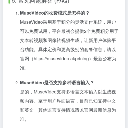
5. 常见问题解答 (FAQ)
MuseVideo的收费模式是怎样的？
MuseVideo采用基于积分的灵活支付系统，用户
可以免费试用，平台最初会提供2个免费积分用于
文本转视频和图像转视频生成，让新用户体验平
台功能。具体定价和更高级别的套餐信息，请以
官网（https://musevideo.ai/pricing）最新公布为
准。
MuseVideo是否支持多种语言输入？
是的，MuseVideo支持多语言文本输入以生成视
频内容。至于用户界面语言，目前已知支持中文
和英文，其他语言支持情况请以官网最新信息为
准。