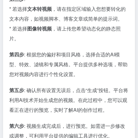
* 若选择
文本转视频
，请在指定区域输入您想要转化的
文本内容，如视频脚本、博客文章或简单的提示词。
* 若选择
图像转视频
，请上传您希望动态化的静态照
片。
第四步
: 根据您的偏好和项目风格，选择合适的AI模
型、特效、滤镜和专属风格。平台提供多种选项，帮助
您对视频内容进行个性化设置。
第五步
: 确认所有设置无误后，点击“生成”按钮。平台将
利用AI技术开始生成您的视频。在此过程中，您可以观
看正在进行的预览，实时了解AI的创作过程。
第六步
: 视频生成完成后，进行预览。如需进一步修改
或调整，可利用平台提供的编辑工具进行优化。