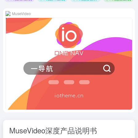
MuseVideo
MuseVideo深度产品说明书