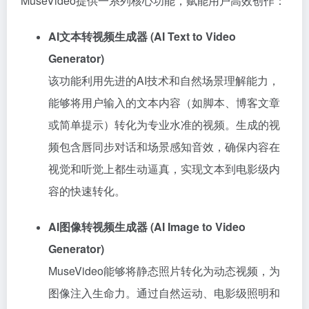
MuseVideo提供一系列核心功能，赋能用户高效创作：
AI文本转视频生成器 (AI Text to Video
Generator)
该功能利用先进的AI技术和自然场景理解能力，
能够将用户输入的文本内容（如脚本、博客文章
或简单提示）转化为专业水准的视频。生成的视
频包含唇同步对话和场景感知音效，确保内容在
视觉和听觉上都生动逼真，实现文本到电影级内
容的快速转化。
AI图像转视频生成器 (AI Image to Video
Generator)
MuseVideo能够将静态照片转化为动态视频，为
图像注入生命力。通过自然运动、电影级照明和