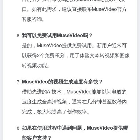
口。如有此需求，建议直接联系MuseVideo官方
客服咨询。
我可以免费试用MuseVideo吗？
是的，MuseVideo提供免费试用。新用户通常可
以获得2个免费积分，用于体验文本转视频和图像
转视频功能。
MuseVideo的视频生成速度有多快？
借助先进的AI技术，MuseVideo能够以闪电般的
速度生成全高清视频，通常在几分钟甚至数秒内
完成，极大地提高了创作效率。
如果在使用过程中遇到问题，MuseVideo提供哪
些客户支持？