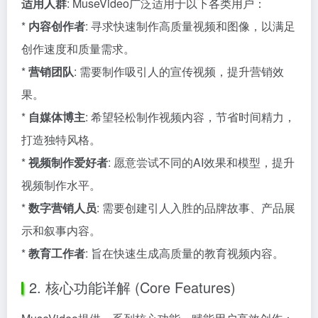
适用人群
: MuseVideo广泛适用于以下各类用户：
*
内容创作者
: 寻求快速制作高质量视频和图像，以满足
创作速度和质量需求。
*
营销团队
: 需要制作吸引人的宣传视频，提升营销效
果。
*
自媒体博主
: 希望轻松制作视频内容，节省时间精力，
打造独特风格。
*
视频制作爱好者
: 愿意尝试不同的AI效果和模型，提升
视频制作水平。
*
数字营销人员
: 需要创建引人入胜的品牌故事、产品展
示和叙事内容。
*
教育工作者
: 旨在快速生成高质量的教育视频内容。
2. 核心功能详解 (Core Features)