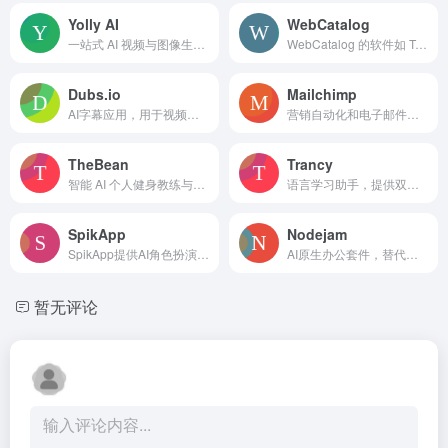
Yolly AI
WebCatalog
一站式 AI 视频与图像生成工具，快速创建高质量内容。
WebCatalog 的软件如 Tabby、WebCatalog Desktop 和 WebCatalog Atlas 帮助用户发现、管理和组织应用和账户。
Dubs.io
Mailchimp
AI字幕应用，用于视频字幕、配音和内容创作。
营销自动化和电子邮件平台，拥有人工智能驱动的工具来转化客户。
TheBean
Trancy
智能 AI 个人健身教练与饮食规划助手。
语言学习助手，提供双语字幕和 AI 驱动的翻译。
SpikApp
Nodejam
SpikApp提供AI角色扮演、实时反馈和个性化辅导，助你提升沟通魅力。
AI原生办公套件，替代微软Office，统一格式，融合文本、表格和幻灯片。
暂无评论