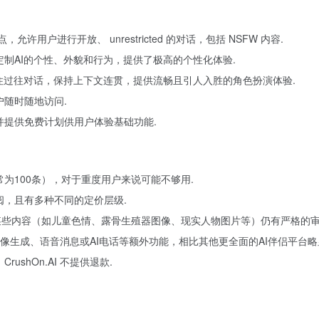
允许用户进行开放、 unrestricted 的对话，包括 NSFW 内容.
定制AI的个性、外貌和行为，提供了极高的个性化体验.
够记住过往对话，保持上下文连贯，提供流畅且引人入胜的角色扮演体验.
户随时随地访问.
，并提供免费计划供用户体验基础功能.
常为100条），对于重度用户来说可能不够用.
阅，且有多种不同的定价层级.
台对某些内容（如儿童色情、露骨生殖器图像、现实人物图片等）仍有严格的
前缺乏图像生成、语音消息或AI电话等额外功能，相比其他更全面的AI伴侣平台略
ushOn.AI 不提供退款.