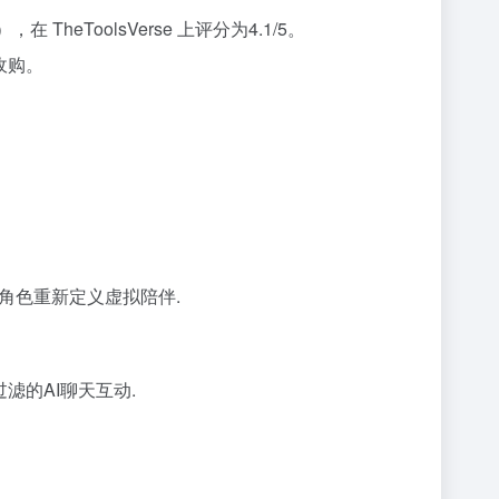
 TheToolsVerse 上评分为4.1/5。
收购。
I角色重新定义虚拟陪伴.
的AI聊天互动.