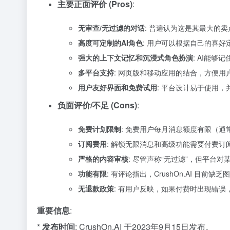
主要正面评价 (Pros)
:
无审查/无过滤的对话
: 普遍认为这是其最大的卖点，
高度可定制的AI角色
: 用户可以根据自己的喜好
强大的上下文记忆和沉浸式角色扮演
: AI能
多平台支持
: 网页版和移动应用的结合，方便用
用户友好界面和免费试用
: 平台设计易于使用
负面评价/不足 (Cons)
:
免费计划限制
: 免费用户每月消息额度有限（通
订阅费用
: 解锁无限消息和高级功能需要付费订
严格的内容审核
: 尽管声称“无过滤”，但平
功能有限
: 有评论指出，CrushOn.AI 目
无退款政策
: 有用户反映，如果付费时出现错误，Cr
重要信息
:
*
发布时间
: CrushOn.AI 于2023年9月15日发布。