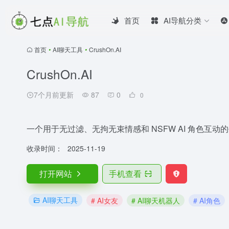
首页
AI导航分类
首页
•
AI聊天工具
•
CrushOn.AI
CrushOn.AI
7个月前更新
87
0
0
一个用于无过滤、无拘无束情感和 NSFW AI 角色互动
收录时间：
2025-11-19
打开网站
手机查看
AI聊天工具
# AI女友
# AI聊天机器人
# AI角色