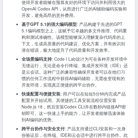
使得开发者能够在预算友好的环境下访问并利用强大的
OpenAI Codex API，从而进行广泛的AI辅助编码实验和
开发，避免高昂的意外费用。
基于GPT 5.1的强大编码模型
: 产品构建于先进的GPT
5.1编码模型之上，这赋予它卓越的多文件推理、代码重
构和测试准确性。该模型能够深入理解复杂代码库的上
下文，生成高质量的代码建议、优化方案，并有效识别
潜在错误，极大地提升了代码质量和开发效率。
全场景编码支持
: Code I Lab设计为可在各种开发环境中
无缝运行，无论是命令行终端、集成开发环境（IDE）还
是云会话。这种广泛的兼容性确保开发者可以在他们习
惯的任何工作流程中获得AI编码辅助，无需改变现有的
开发环境，实现真正便捷的跨平台协作。
快速配置与便捷安装
: 用户可以在短短5分钟内完成产品
配置并开始试用。其便捷的工具安装流程仅需安装
Node.js 18，然后安装Codex CLI并在数秒内链接API密
钥即可。这一快速上手的能力，让开发者能够迅速体验
到AI编码的优势。
跨平台协作与安全支付
: 产品支持通过CLI安装和一次身
份验证后，在终端、IDE和云会话中进行跨平台协作。此