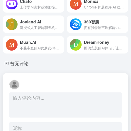
Chato
Monica
上传学习素材或添加提示语，获得独特个性和超强能力的专属助理机器人。
Chrome 扩展程序 AI 助手，用于聊天、文案撰写、翻译等。
Joyland AI
360智脑
沉浸式人工智能聊天机器人，用于角色驱动的对话和冒险。
拥有独特语言理解能力，通过实时对话，解答疑惑、探索灵感，用AI技术帮人类打开智慧的大门
Muah.AI
DreamHoney
不受审查的AI女朋友/伴侣平台，具有聊天、照片和语音功能。
提供安慰的AI伴侣，让用户不再有孤独夜晚，免费开启使用。
暂无评论