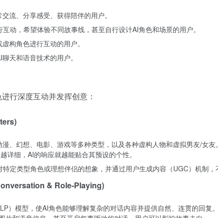
行日常交流、分享感受、获得陪伴的用户。
进行互动，希望体验不同故事线，甚至自行设计AI角色和场景的用户。
元或虚构角色进行互动的用户。
沿AI聊天和语音技术的用户。
I角色进行深度互动并发挥创意：
ers)
盖动漫、幻想、电影、游戏等多种类型，以及各种虚构人物和虚拟男友/女
定越详细，AI的响应就越能贴合其预设的个性。
户对特定类型角色或理想伴侣的想象，并通过用户生成内容（UGC）机制，
rsation & Role-Playing)
言处理（NLP）模型，使AI角色能够理解复杂的对话内容并提供自然、连贯的