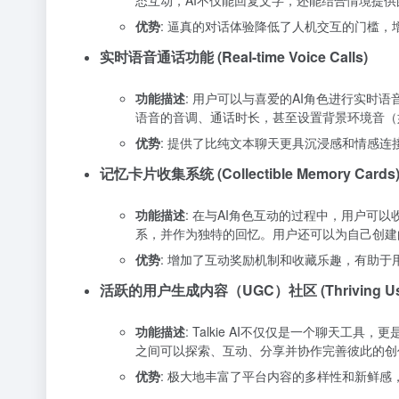
态互动，AI不仅能回复文字，还能结合情境提
优势
: 逼真的对话体验降低了人机交互的门槛
实时语音通话功能 (Real-time Voice Calls)
功能描述
: 用户可以与喜爱的AI角色进行实时
语音的音调、通话时长，甚至设置背景环境音（
优势
: 提供了比纯文本聊天更具沉浸感和情感
记忆卡片收集系统 (Collectible Memory Cards
功能描述
: 在与AI角色互动的过程中，用户可
系，并作为独特的回忆。用户还可以为自己创建的
优势
: 增加了互动奖励机制和收藏乐趣，有助于
活跃的用户生成内容（UGC）社区 (Thriving User-G
功能描述
: Talkie AI不仅仅是一个聊天工
之间可以探索、互动、分享并协作完善彼此的创
优势
: 极大地丰富了平台内容的多样性和新鲜