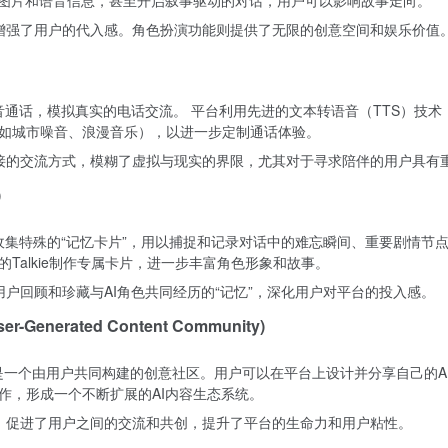
供图片和语音信息，甚至开启叙事驱动的对话，用户可以影响故事走向。
，增强了用户的代入感。角色扮演功能则提供了无限的创意空间和娱乐价值
语音通话，模拟真实的电话交流。 平台利用先进的文本转语音（TTS）
如城市噪音、浪漫音乐），以进一步定制通话体验。
连接的交流方式，模糊了虚拟与现实的界限，尤其对于寻求陪伴的用户具有
)
以收集特殊的“记忆卡片”，用以捕捉和记录对话中的难忘瞬间、重要剧情节
Talkie制作专属卡片，进一步丰富角色形象和故事。
用户回顾和珍藏与AI角色共同经历的“记忆”，深化用户对平台的投入感。
enerated Content Community)
具，更是一个由用户共同构建的创意社区。用户可以在平台上设计并分享自己的AI角
作，形成一个不断扩展的AI内容生态系统。
感，促进了用户之间的交流和共创，提升了平台的生命力和用户粘性。