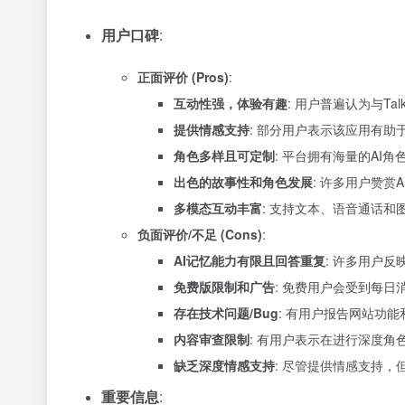
用户口碑
:
正面评价 (Pros)
:
互动性强，体验有趣
: 用户普遍认为与T
提供情感支持
: 部分用户表示该应用有
角色多样且可定制
: 平台拥有海量的AI
出色的故事性和角色发展
: 许多用户赞
多模态互动丰富
: 支持文本、语音通话
负面评价/不足 (Cons)
:
AI记忆能力有限且回答重复
: 许多用户
免费版限制和广告
: 免费用户会受到每
存在技术问题/Bug
: 有用户报告网站功能
内容审查限制
: 有用户表示在进行深度
缺乏深度情感支持
: 尽管提供情感支持，
重要信息
: