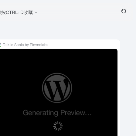
请按CTRL+D收藏
Talk to Santa by Elevenlabs