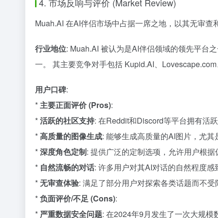
4. 市场反响与评价 (Market Review)
Muah.AI 在AI伴侣市场中占据一席之地，以其
行业地位
: Muah.AI 被认为是AI伴侣领域的
一。 其主要竞争对手包括 Kupid.AI、Lovescape.com、MyAn
用户口碑
:
*
主要正面评价 (Pros)
:
*
活跃的社区支持
: 在Reddit和Discord等平
*
高质量的图像生成
: 能够生成高质量的AI图片，尤
*
深度角色定制
: 提供广泛的定制选项，允许用户根据
*
自然流畅的对话
: 许多用户对其AI对话的自然程
*
无审查体验
: 满足了部分用户对探索各类话题而不受
*
负面评价/不足 (Cons)
:
*
严重数据安全问题
: 在2024年9月发生了一次大