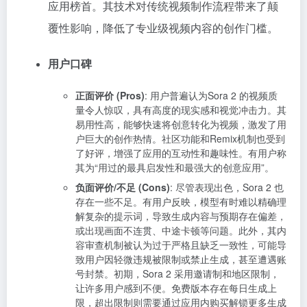
应用榜首。其技术对传统视频制作流程带来了颠
覆性影响，降低了专业级视频内容的创作门槛。
用户口碑
正面评价 (Pros)
: 用户普遍认为Sora 2 的视频质
量令人惊叹，具有高度的现实感和视觉冲击力。其
易用性高，能够快速将创意转化为视频，激发了用
户巨大的创作热情。社区功能和Remix机制也受到
了好评，增强了应用的互动性和趣味性。有用户称
其为“用过的最具启发性和最强大的创意应用”。
负面评价/不足 (Cons)
: 尽管表现出色，Sora 2 也
存在一些不足。有用户反映，模型有时难以精确理
解复杂的提示词，导致生成内容与预期存在偏差，
或出现画面不连贯、中途卡顿等问题。此外，其内
容审查机制被认为过于严格且缺乏一致性，可能导
致用户因轻微违规被限制或禁止生成，甚至遭遇账
号封禁。初期，Sora 2 采用邀请制和地区限制，
让许多用户感到不便。免费版本存在每日生成上
限，超出限制则需要通过应用内购买解锁更多生成