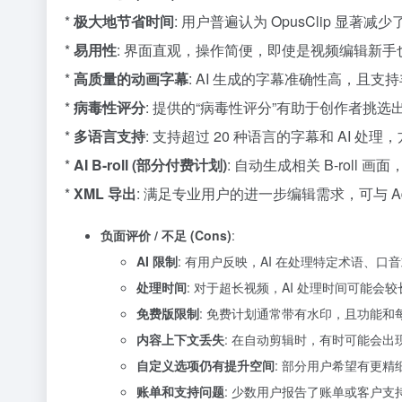
*
极大地节省时间
: 用户普遍认为 OpusClip 
*
易用性
: 界面直观，操作简便，即使是视频编辑新手
*
高质量的动画字幕
: AI 生成的字幕准确性高，且
*
病毒性评分
: 提供的“病毒性评分”有助于创作者挑
*
多语言支持
: 支持超过 20 种语言的字幕和 AI 处
*
AI B-roll (部分付费计划)
: 自动生成相关 B-roll
*
XML 导出
: 满足专业用户的进一步编辑需求，可与 Adobe P
负面评价 / 不足 (Cons)
:
AI 限制
: 有用户反映，AI 在处理特定术语、口
处理时间
: 对于超长视频，AI 处理时间可能会较
免费版限制
: 免费计划通常带有水印，且功能
内容上下文丢失
: 在自动剪辑时，有时可能会
自定义选项仍有提升空间
: 部分用户希望有更
账单和支持问题
: 少数用户报告了账单或客户支