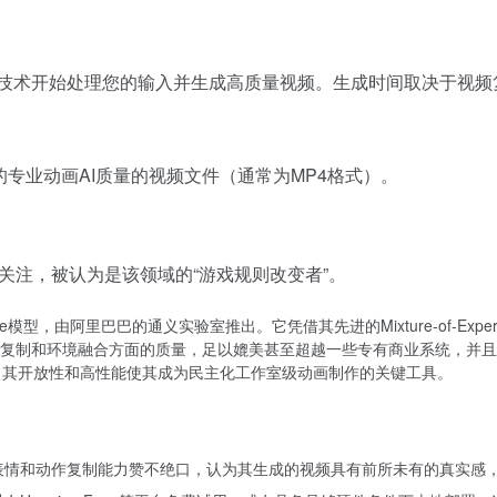
n 2.2动画技术开始处理您的输入并生成高质量视频。生成时间取决于
专业动画AI质量的视频文件（通常为MP4格式）。
了广泛关注，被认为是该领域的“游戏规则改变者”。
 Animate模型，由阿里巴巴的通义实验室推出。它凭借其先进的Mixture-of-Exp
制和环境融合方面的质量，足以媲美甚至超越一些专有商业系统，并且在定量
e、VACE）。其开放性和高性能使其成为民主化工作室级动画制作的关键工具。
的表情和动作复制能力赞不绝口，认为其生成的视频具有前所未有的真实感