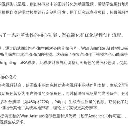
动的视频形式呈现，例如将教材中的图片转化为动画视频，帮助学生更好地
可以根据自身需求对模型进行定制和开发，用于研究或商业项目，拓展视频
动画模型，提供了一系列革命性的核心功能，旨在简化和优化视频创作流程。
动画模型，通过隐式面部特征和空间对齐的骨骼信号，Wan Animate AI
畅且保留自然运动动态的视频。这确保了在复杂动作下视频角色仍能保持
Relighting LoRA模块。此模块能够自动调整动画角色的光照和色
两种核心模式:
与参考视频结合，使图像中的角色模仿参考视频中的动作和表情，生成全新
将原始角色替换为用户提供的图像角色，同时精确保留场景的光照条件、色
 AI 能够以多种分辨率（如480p和720p，24fps）生成专业质量的视频
出，但结合其他工具或本地部署，理论上可实现更高分辨率。
过开源计划，提供完整的Wan Animate模型权重和源代码（基于Apache 2
的视频生成需求。