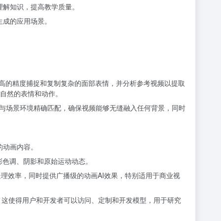
理解知识，提高教学质量。
生成的应用场景。
 能够以极高的精度捕捉和复制复杂的面部表情，并分析参考视频以提取
自然的表情和动作。
调，使其与场景环境精确匹配，确保视频能够无缝融入任何背景，同时
的动画内容。
彩色调、阴影和原始运动动态。
。它优化了处理效率，同时提供广播级的动画AI效果，特别适用于商业视
.0许可证）。这使得用户和开发者可以访问、定制和开发模型，用于研究