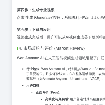
第四步：生成专业视频
点击“生成 (Generate)”按钮，系统将利用Wa
第五步：下载与应用
视频生成完成后，用户可以从AI视频生成器下载所得的
4. 市场反响与评价 (Market Review)
Wan Animate AI 在人工智能视频生成领域引起
行业地位
: Wan Animate AI，特别是其Wan 2.2
了重要地位。许多评价认为，它在整体运动捕捉、表情复
源基线（如Animate Anyone、Unianimat
用户口碑
:
正面评价 (Pros)
:
高精度与真实感
: 用户普遍对其高精度