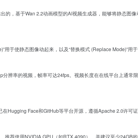
实验室推出的，基于Wan 2.2动画模型的AI视频生成器，能够将
de)”用于使静态图像动起来，以及“替换模式 (Replace Mode
0p和720p分辨率的视频，帧率可达24fps。视频长度在在线平台上
已在Hugging Face和GitHub等平台开源，遵循Apache 2.
使用NVIDIA GPU（如RTX 4090），并建议至少24GB