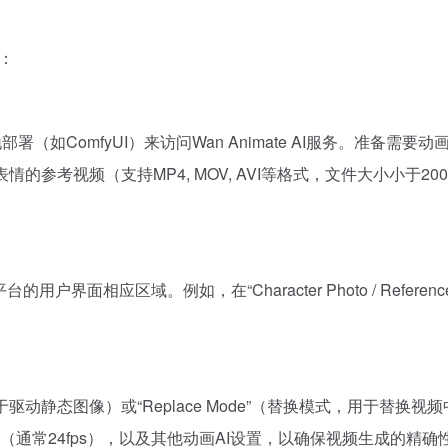
骤：
部署（如ComfyUI）来访问Wan Animate AI服务。准备需要动画化
参考视频（支持MP4, MOV, AVI等格式，文件大小小于200
相应区域。例如，在“Character Photo / Reference Ima
，用于驱动静态图像）或“Replace Mode”（替换模式，用于
率（通常24fps），以及其他动画AI设置，以确保视频生成的精