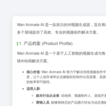
Wan Animate AI 是一款前沿的AI视频生成
多个领域提供了高效、专业的视频创作解决方案。
1. 产品档案 (Product Profile)
Wan Animate AI 是一个基于人工智能的
级AI动画解决方案。
核心价值
: Wan Animate AI 致力于解决
度，让个人创作者和企业都能轻松制作出高质量、高真
的效率和可能性。
适用人群
:
娱乐行业从业者
: 动画师、视频制作人、游戏
营销人员
: 能够将静态的产品图片转化为动态