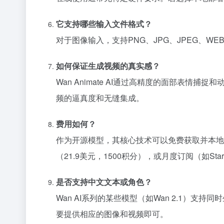
它支持哪些输入文件格式？
对于图像输入，支持PNG、JPG、JPEG、WE
如何保证生成视频的真实感？
Wan Animate AI通过高精度的面部表情捕
频的逼真度和无缝集成。
费用如何？
作为开源模型，其核心技术可以免费获取并本地部署
（21.9美元，1500积分），或月度订阅（如Sta
是否支持中文文本或角色？
Wan AI系列的某些模型（如Wan 2.1）支
要提供相应的图像和视频即可。