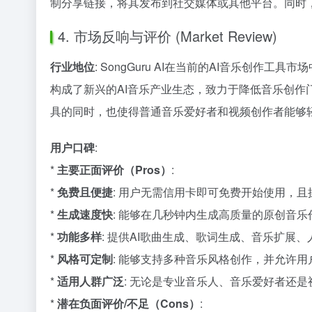
制分享链接，将其发布到社交媒体或其他平台。同时
4. 市场反响与评价 (Market Review)
行业地位
: SongGuru AI在当前的AI音乐创
构成了新兴的AI音乐产业生态，致力于降低音乐创作门槛
具的同时，也使得普通音乐爱好者和视频创作者能够
用户口碑
:
*
主要正面评价（Pros）
:
*
免费且便捷
: 用户无需信用卡即可免费开始使用，
*
生成速度快
: 能够在几秒钟内生成高质量的原创音
*
功能多样
: 提供AI歌曲生成、歌词生成、音乐扩展
*
风格可定制
: 能够支持多种音乐风格创作，并允许
*
适用人群广泛
: 无论是专业音乐人、音乐爱好者还
*
潜在负面评价/不足（Cons）
: