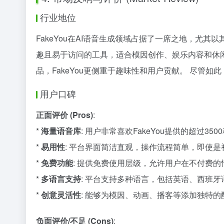
行业地位
FakeYou在AI语音生成领域占据了一席之地，尤其
趣且易于访问的工具，适合模因创作、娱乐内容和休闲用户。 相
品，FakeYou更侧重于趣味性和用户贡献。 尽管
用户口碑
正面评价 (Pros)
:
*
海量语音库
: 用户非常喜欢FakeYou提供的超过
*
易用性
: 平台界面简洁直观，操作流程简单，即使
*
免费功能
: 提供免费使用层级，允许用户在不付费
*
多语言支持
: 平台支持多种语言，包括英语、西班
*
创意灵活性
: 能够为模因、动画、播客等添加独特
负面评价/不足 (Cons)
: