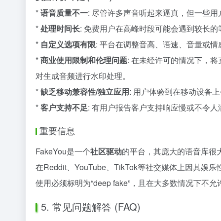
*
语音质量不一
: 尽管许多声音听起来逼真，但一些
*
处理时间长
: 免费用户在高峰时段可能会遇到较长的
*
自定义选项有限
: 平台在调整音高、语速、音量或
*
商业使用限制和伦理问题
: 在未经许可的情况下，
对生成音频进行水印处理。
*
缺乏移动兼容性/独立应用
: 用户体验到在移动设备
*
客户支持不足
: 有用户报告客户支持响应慢或不令人
重要信息
FakeYou是一个
社区驱动
的平台，其庞大的语音库很
在Reddit、YouTube、TikTok等社交媒体
使用必须标明为“deep fake”，且在大多数情况
5. 常见问题解答 (FAQ)