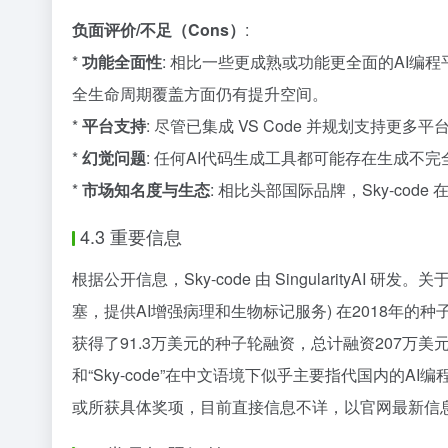
负面评价/不足（Cons）
:
*
功能全面性
: 相比一些更成熟或功能更全面的AI编
全生命周期覆盖方面仍有提升空间。
*
平台支持
: 尽管已集成 VS Code 并规划支
*
幻觉问题
: 任何AI代码生成工具都可能存在生成不
*
市场知名度与生态
: 相比头部国际品牌，Sky-c
4.3 重要信息
根据公开信息，Sky-code 由 SingularityAI 研
塞，提供AI增强病理和生物标记服务) 在2018年的种子轮中
获得了91.3万美元的种子轮融资，总计融资207万美元。 还有一
和“Sky-code”在中文语境下似乎主要指代国内的
或所获具体奖项，目前直接信息不详，以官网最新信