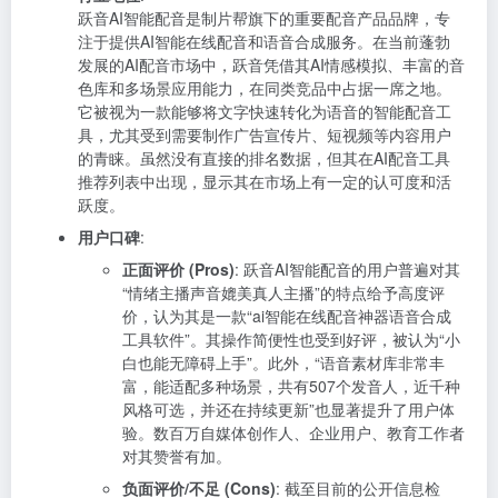
跃音AI智能配音是制片帮旗下的重要配音产品品牌，专
注于提供AI智能在线配音和语音合成服务。在当前蓬勃
发展的AI配音市场中，跃音凭借其AI情感模拟、丰富的音
色库和多场景应用能力，在同类竞品中占据一席之地。
它被视为一款能够将文字快速转化为语音的智能配音工
具，尤其受到需要制作广告宣传片、短视频等内容用户
的青睐。虽然没有直接的排名数据，但其在AI配音工具
推荐列表中出现，显示其在市场上有一定的认可度和活
跃度。
用户口碑
:
正面评价 (Pros)
: 跃音AI智能配音的用户普遍对其
“情绪主播声音媲美真人主播”的特点给予高度评
价，认为其是一款“ai智能在线配音神器语音合成
工具软件”。其操作简便性也受到好评，被认为“小
白也能无障碍上手”。此外，“语音素材库非常丰
富，能适配多种场景，共有507个发音人，近千种
风格可选，并还在持续更新”也显著提升了用户体
验。数百万自媒体创作人、企业用户、教育工作者
对其赞誉有加。
负面评价/不足 (Cons)
: 截至目前的公开信息检