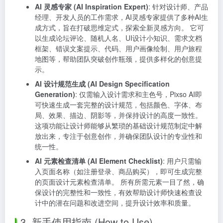
AI 灵感专家 (AI Inspiration Expert)
: 针对设计师、产品
经理、开发人员的工作需求，AI灵感专家提供了多种AI生
成方式，旨在打破思维定式，探索全新灵感方向。 它可
以生成论坛评论、随机人名、UI设计小知识、需求文档
框架、错误文案提示、代码、用户画像绘制、用户旅程
地图等，帮助团队突破创作瓶颈，提供多样化的创意提
示。
AI 设计规范生成 (AI Design Specification
Generation)
: 仅需输入设计需求和主色号，Pixso AI即
可快速生成一套完整的设计规范，包括颜色、字体、布
局、效果、描边、阴影等，并保持设计的高度一致性。
这项功能让设计师能够从繁琐的基础设计规范制定中解
放出来，专注于创意创作，并确保团队设计的专业性和
统一性。
AI 元素检查清单 (AI Element Checklist)
: 用户只需输
入页面名称（如注册登录、商品购买），即可生成完整
的页面设计元素检查清单。 所有所需元素一目了然，确
保设计的完整性和一致性，有效帮助设计师快速检查设
计中的潜在问题和改进空间，提升设计效率和质量。
3. 新手使用指南 (How to Use)