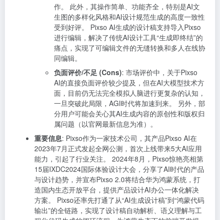
作。 此外，其操作简单、功能齐全，特别是AI文
生图的多样化风格和AI设计规范生成的高度一致性
受到好评。 Pixso AI生成的设计稿支持导入Pixso
进行编辑，解决了传统AI设计工具“生成即终结”的
痛点，实现了可编辑文件的无缝转换和多人在线协
同编辑。
负面评价/不足 (Cons)
: 市场评价中，关于Pixso
AI的直接负面评价较少提及，但在AI大模型技术方
面，目前仍无法完全模拟人脑进行更复杂的认知，
一旦突破此局限，AGI时代将加速到来。 另外，部
分用户可能会关心其AI生成内容的原创性和版权归
属问题（以官网最新信息为准）。
重要信息
: Pixso作为一家技术公司，其产品Pixso AI在
2023年7月正式发起全网公测，首次上线带来5大AI应用
能力，引起了行业关注。 2024年8月，Pixso惊艳亮相第
15届IXDC2024国际体验设计大会，分享了AI时代的产品
与设计趋势，并宣布Pixso 2.0将结合华为鸿蒙系统，打
造国内生态开放平台，提供产品设计AI办公一体化解决
方案。 Pixso还率先打通了从“AI生成设计稿”到“鸿蒙代码
输出”的全链路，实现了设计稿自动解析、语义理解与工