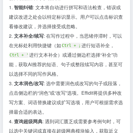
1.
智能纠错
: 文本将自动进行拼写和语法检查，错误或
建议改进之处会以特定标识显示。用户可以点击标识查
看修改建议，并选择接受或忽略。
2.
文本补全/续写
: 在写作过程中，当思绪停滞时，可以
在光标处利用快捷键（如
进行短语补全，
Ctrl + ;
进行文本补全）或通过侧边栏选择“补全”功
Ctrl + '
能，获取AI推荐的短语、句子或整段续写内容，甚至可
以选择不同的写作风格。
3.
文本润色/改写
: 选中需要润色或改写的句子或段落，
点击侧边栏的“润色”或“改写”选项。Effidit将提供多种改
写方案、词语替换建议或扩写选项，用户可根据需求选
择最合适的表达。
4.
查询超级网典
: 遇到词汇匮乏或需要参考例句时，可
以选中关键词或直接在超级网典模块输入，获取近义