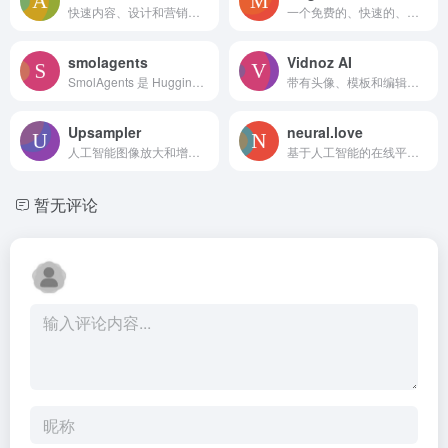
快速内容、设计和营销的AI电子书创作工具。
一个免费的、快速的、无过滤的稳定扩散平台，用于根据文本生成图像。
smolagents
Vidnoz AI
SmolAgents 是 Hugging Face 推出的一个极简主义开源 Python 库，旨在通过“代码优先”的方法，让 AI 智能体直接生成并执行 Python 代码以高效完成任务。
带有头像、模板和编辑工具的 AI 视频创作平台。
Upsampler
neural.love
人工智能图像放大和增强工具，用于提升分辨率和添加细节。
基于人工智能的在线平台，用于图像、视频和音频的编辑与生成。
暂无评论