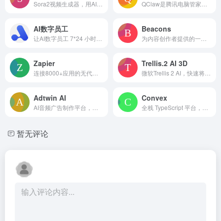
Sora2视频生成器，用AI创建角色一致、语音同步的爆款视频
QClaw是腾讯电脑管家团队推出的一款桌面AI助手，它基于OpenClaw开源框架，旨在通过微信等IM工具，让用户通过自然语言指令远程操控个人电脑并执行各类自动化任务，同时强调本地部署以保障数据隐私。
AI数字员工
Beacons
让AI数字员工 7*24 小时替你完成工
为内容创作者提供的一体化平台，包括链接在个人简介、商店、电子邮件营销和媒体包。
Zapier
Trellis.2 AI 3D
连接8000+应用的无代码自动化平台，用于工作流和AI代理创建。
微软Trellis 2 AI，快速将图像转为含PBR纹理的高质量3D模型
Adtwin AI
Convex
AI音频广告制作平台，为市场营销人员、品牌和代理商提供便捷的广告创建、团队协作、定位客户、分发和像素分析。免费创建，发布付费。
全栈 TypeScript 平台，具有实时数据库，用于响应式应用。
暂无评论